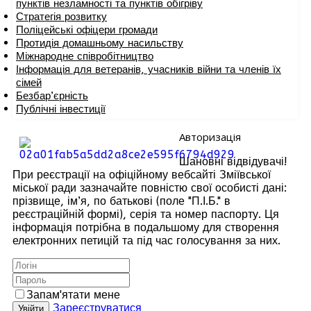
пунктів незламності та пунктів обігріву
Стратегія розвитку
Поліцейські офіцери громади
Протидія домашньому насильству
Міжнародне співробітництво
Інформація для ветеранів, учасників війни та членів їх
сімей
Безбар’єрність
Публічні інвестиції
Авторизація
Шановні відвідувачі!
При реєстрації на офіційному вебсайті Зміївської
міської ради зазначайте повністю свої особисті дані:
прізвище, ім’я, по батькові (поле "П.І.Б." в
реєстраційній формі), серія та номер паспорту. Ця
інформація потрібна в подальшому для створення
електронних петицій та під час голосування за них.
Запам'ятати мене
Зареєструватися
Увійти