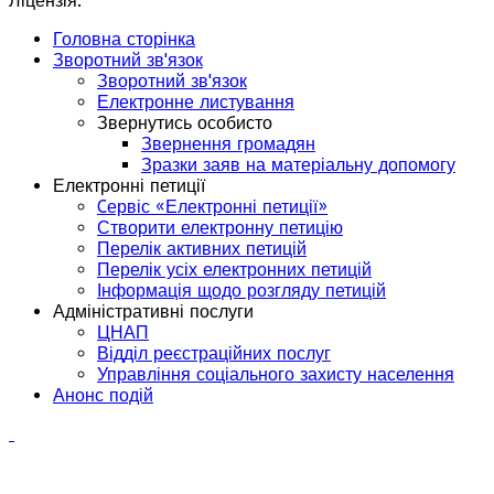
Ліцензія.
Головна сторінка
Зворотний зв'язок
Зворотний зв'язок
Електронне листування
Звернутись особисто
Звернення громадян
Зразки заяв на матеріальну допомогу
Електронні петиції
Cервіс «Електронні петиції»
Створити електронну петицію
Перелік активних петицій
Перелік усіх електронних петицій
Інформація щодо розгляду петицій
Адміністративні послуги
ЦНАП
Відділ реєстраційних послуг
Управління соціального захисту населення
Анонс подій