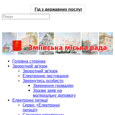
Гід з державних послуг
Головна сторінка
Зворотний зв'язок
Зворотний зв'язок
Електронне листування
Звернутись особисто
Звернення громадян
Зразки заяв на
матеріальну допомогу
Електронні петиції
Cервіс «Електронні
петиції»
Створити електронну