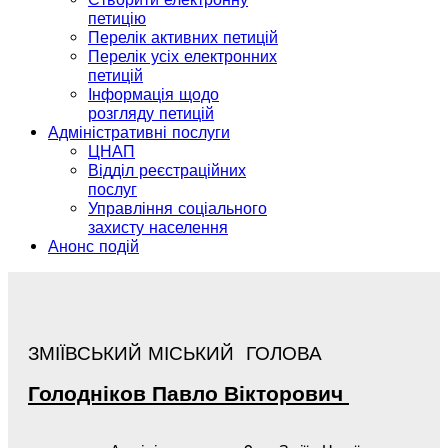
петицію
Перелік активних петицій
Перелік усіх електронних
петицій
Інформація щодо
розгляду петицій
Адміністративні послуги
ЦНАП
Відділ реєстраційних
послуг
Управління соціального
захисту населення
Анонс подій
ЗМІЇВСЬКИЙ МІСЬКИЙ ГОЛОВА
Голодніков
Павло
Вікторович