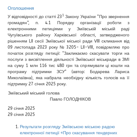
Оголошення
1
У відповідності до статті 23
Закону України “Про звернення
громадян”, п. 4.1 Порядку організації роботи з
електронними петиціями у Зміївській міській раді
Чугуївського району Харківської області, затвердженого
рішенням LII сесії Зміївської міської ради VIII скликання від
09 листопада 2023 року № 3205- LII-VIII, повідомляю про
початок розгляду петиції: "Закликаємо скасувати торги на
послуги з висвітлення діяльності Зміївської міськради в ЗМІ
на суму 1 млн 116 тис 480 грн та спрямувати ці кошти на
програму підтримки ЗСУ" (автор: Бодарева Лариса
Миколаївна), яка набрала необхідну кількість голосів на її
підтримку 27 січня 2025 року.
Зміївський міський голова
Павло ГОЛОДНІКОВ
29 січня 2025
29 січня 2025
Результати розгляду Зміївською міською радою
електронної петиції «Про скасування тендерних