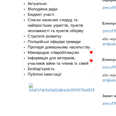
Офіційн
Актуально
zmr.off
Молодіжна рада
Бюджет участі
Списки захисних споруд та
Електр
найпростіших укриттів, пунктів
незламності та пунктів обігріву
zmr.off
Стратегія розвитку
або чер
Поліцейські офіцери громади
zmijivsk
Протидія домашньому насильству
Міжнародне співробітництво
Інформація для ветеранів,
Електр
учасників війни та членів їх сімей
zmr.off
Безбар’єрність
Публічні інвестиції
або чер
zmijivsk
Запит н
zmr.off