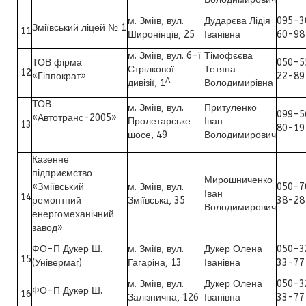
м. Зміїв, вул.
Дударєва Лідія
095-3
Зміївський ліцей № 1
11
Широнінців, 25
Іванівна
60-98
м. Зміїв, вул. 6-ї
Тімофєєва
ТОВ фірма
050-5
Стрілкової
Тетяна
12
«Гіппократ»
22-89
А
дивізії, 1
Володимирівна
ТОВ
м. Зміїв, вул.
Притуленко
099-5
«Автотранс-2005»
Пролетарське
Іван
13
80-19
шосе, 49
Володимирович
Казенне
підприємство
Мирошниченко
«Зміївський
м. Зміїв, вул.
050-7
Іван
14
ремонтний
Зміївська, 35
38-28
Володимирович
енергомеханічний
завод»
ФО-П Дукер Ш.
м. Зміїв, вул.
Дукер Олена
050-3
15
(Універмаг)
Гагаріна, 13
Іванівна
33-77
м. Зміїв, вул.
Дукер Олена
050-3
ФО-П Дукер Ш.
16
Залізнична, 126
Іванівна
33-77