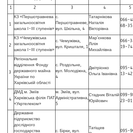
1
2
3
4
5
КЗ «Першотравнева
с.
Татарнікова
066-4
загальноосвітня
Першотравневе,
Наталія
1
68-35
школа І-ІІІ ступенів»
вул. Шкільна, 4
Вікторівна
КЗ «Чемужівська
Мар'єнкова
с. Чемужівка,
066-3
загальноосвітня
Лілія
2
вул. Кришталя, 1
19-74
школа І-ІІІ ступенів»
Михайлівна
Регіональне
відділення Фонду
с. Роздольне,
Дмітрієнко
095-4
державного майна
вул. Молодіжна,
3
Ольга Іванівна
13-42
України по
4
Харківській області
ДМД м. Зміїв
м. Зміїв, вул.
Стадник Віталій
099-9
Харківська філія ПАТ
Адміністративна,
4
Юрійович
23-01
«Укртелеком»
5
Державне
підприємство
дослідного
Татіщев
господарства
с. Бірки, вул.
095-9