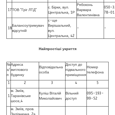
Рябоконь
с. Бірки, вул.
050-3
17
ТОВ "Гріг ЛТД"
Варвара
Центральна, 1Р
78-01
Валентинівна
с-ще
Балансоутримувач
Вирішальний,
18
-
-
відсутній
вул.
Центральна, 42
Найпростіші укриття
№
Адреса
Доступ до
Відповідальна
Номер
з/
житлового
підвального
особа
телефона
п
будинку
приміщення
1
2
3
4
5
м. Зміїв,
Куліш Віталій
Вільний
095-193-
1.
Таранівське
Миколайович
доступ
99-52
шосе,4
м. Зміїв, пров.
Залізнична, 2а