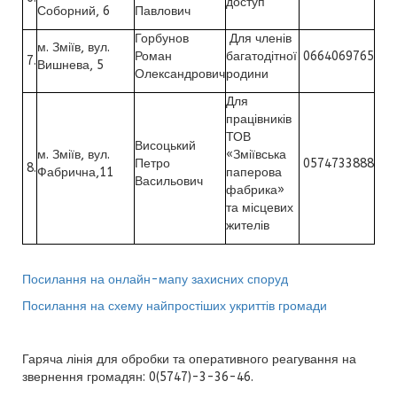
доступ
Соборний, 6
Павлович
Горбунов
Для членів
м. Зміїв, вул.
Роман
багатодітної
0664069765
7.
Вишнева, 5
Олександрович
родини
Для
працівників
ТОВ
Висоцький
м. Зміїв, вул.
«Зміївська
Петро
0574733888
8.
Фабрична,11
паперова
Васильович
фабрика»
та місцевих
жителів
Посилання на онлайн-мапу захисних споруд
Посилання на схему найпростіших укриттів громади
Гаряча лінія для обробки та оперативного реагування на
звернення громадян: 0(5747)-3-36-46.