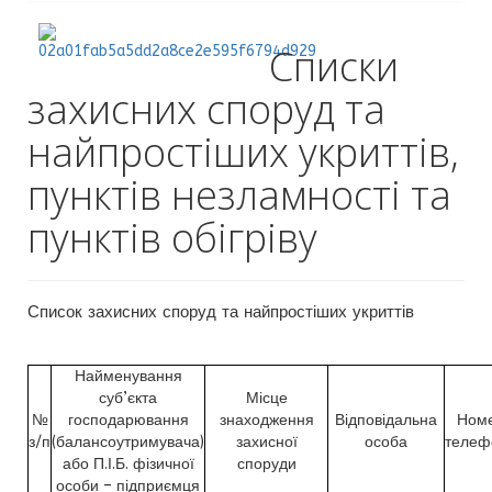
Списки
захисних споруд та
найпростіших укриттів,
пунктів незламності та
пунктів обігріву
Список захисних споруд та найпростіших укриттів
Найменування
суб’єкта
Місце
№
господарювання
знаходження
Відповідальна
Ном
з/п
(балансоутримувача)
захисної
особа
телеф
або П.І.Б. фізичної
споруди
особи – підприємця