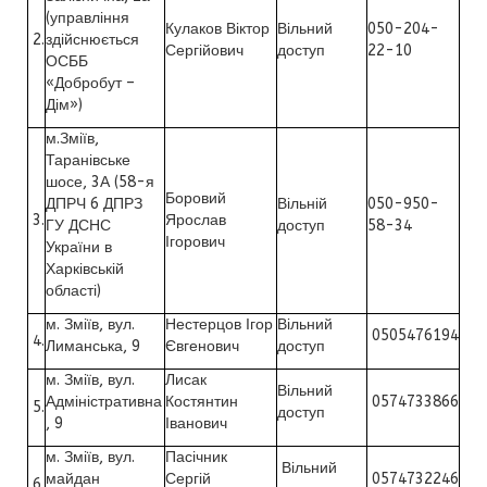
(управління
Кулаков Віктор
Вільний
050-204-
2.
здійснюється
Сергійович
доступ
22-10
ОСББ
«Добробут –
Дім»)
м.Зміїв,
Таранівське
шосе, 3А (58-я
Боровий
ДПРЧ 6 ДПРЗ
Вільній
050-950-
3.
Ярослав
ГУ ДСНС
доступ
58-34
Ігорович
України в
Харківській
області)
м. Зміїв, вул.
Нестерцов Ігор
Вільний
0505476194
4.
Лиманська, 9
Євгенович
доступ
м. Зміїв, вул.
Лисак
Вільний
Адміністративна
Костянтин
0574733866
5.
доступ
, 9
Іванович
м. Зміїв, вул.
Пасічник
Вільний
майдан
Сергій
0574732246
6.