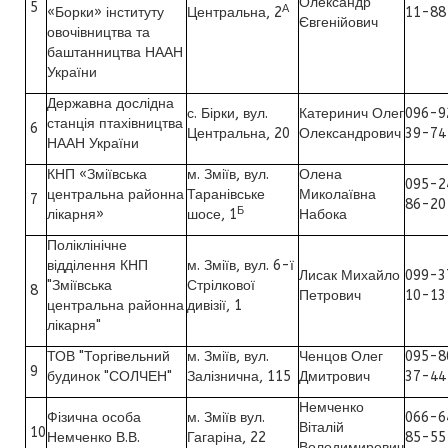
Олександр
5
А
«Борки» інституту
Центральна, 2
11-88
Євгенійович
овочівництва та
баштанництва НААН
України
Державна дослідна
с. Бірки, вул.
Катеринич Олег
096-9
станція птахівництва
6
Центральна, 20
Олександрович
39-74
НААН України
КНП «Зміївська
м. Зміїв, вул.
Олена
095-2
центральна районна
Таранівське
Миколаївна
7
86-20
Б
лікарня»
шосе, 1
Набока
Поліклінічне
відділення КНП
м. Зміїв, вул. 6-ї
Лисак Михайло
099-3
"Зміївська
Стрілкової
8
Петрович
10-13
центральна районна
дивізії, 1
лікарня"
ТОВ "Торгівельний
м. Зміїв, вул.
Ченцов Олег
095-8
9
будинок "СОЛЧЕН"
Залізнична, 115
Дмитрович
37-44
Немченко
Фізична особа
м. Зміїв вул.
066-6
Віталій
10
Немченко В.В.
Гагаріна, 22
85-55
Володимирович