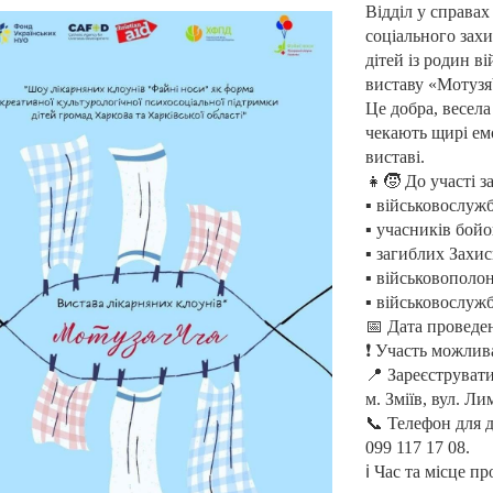
Відділ у справах
соціального захи
дітей із родин в
виставу «Мотузя
Це добра, весела
чекають щирі емо
виставі.
👧🧒 До участі з
▪️ військовослуж
▪️ учасників бойо
▪️ загиблих Захи
▪️ військовополо
▪️ військовослуж
📅 Дата проведен
❗️ Участь можли
📍 Зареєструват
м. Зміїв, вул. Ли
📞 Телефон для д
099 117 17 08.
ℹ️ Час та місце 