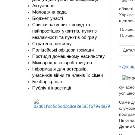
Актуально
області
Молодіжна рада
Харківс
Бюджет участі
щепленн
Списки захисних споруд та
14 липн
найпростіших укриттів, пунктів
14 липн
незламності та пунктів обігріву
Стратегія розвитку
Поліцейські офіцери громади
Деталь
Протидія домашньому насильству
Міжнародне співробітництво
«Досві
Інформація для ветеранів,
учасників війни та членів їх сімей
Безбар’єрність
сучасно
Публічні інвестиції
успішно
Саме дл
службою
програм
Пілотна
Денис О