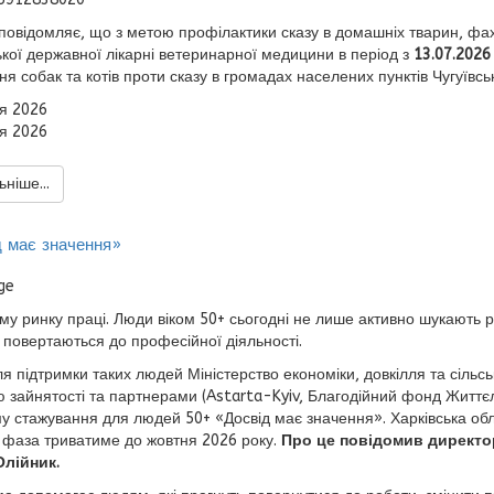
 повідомляє, що з метою профілактики сказу в домашніх тварин, ф
ької державної лікарні ветеринарної медицини в період з
13.07.2026
я собак та котів проти сказу в громадах населених пунктів Чугуївськ
я 2026
я 2026
ніше...
д має значення»
му ринку праці. Люди віком 50+ сьогодні не лише активно шукають р
 повертаються до професійної діяльності.
я підтримки таких людей Міністерство економіки, довкілля та сільс
 зайнятості та партнерами (Astarta-Kyiv, Благодійний фонд Життє
у стажування для людей 50+ «Досвід має значення». Харківська обл
 фаза триватиме до жовтня 2026 року.
Про це повідомив директор
лійник.