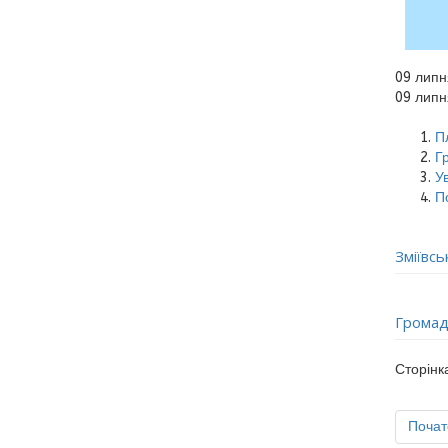
09 липн
09 липн
Пл
Г
Ув
П
Зміївс
Громад
Сторінка
Почат