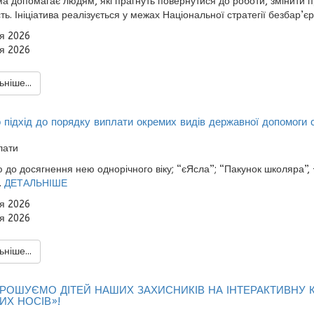
а допомагає людям, які прагнуть повернутися до роботи, змінити 
ть. Ініціатива реалізується у межах Національної стратегії безбар’єр
я 2026
я 2026
ніше...
 підхід до порядку виплати окремих видів державної допомоги с
 до досягнення нею однорічного віку; “єЯсла”; “Пакунок школяра”,
.
ДЕТАЛЬНІШЕ
я 2026
я 2026
ніше...
ПРОШУЄМО ДІТЕЙ НАШИХ ЗАХИСНИКІВ НА ІНТЕРАКТИВНУ 
ИХ НОСІВ»!