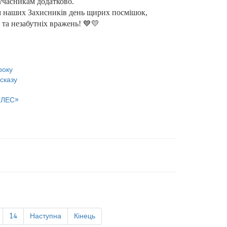
учасникам додатково.
 наших Захисників день щирих посмішок,
та незабутніх вражень! 💙💛
року
сказу
ІЛЛЕС»
14
Наступна
Кінець