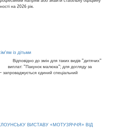
професійний напрям або знайти стабільну офіційну
ності на 2026 рік.
ім’ям із дітьми
Відповідно до змін для таких видів “дитячих”
виплат: “Пакунок малюка”; для догляду за
 – запроваджується єдиний спеціальний
КЛОУНСЬКУ ВИСТАВУ «МОТУЗЯЧЧЯ» ВІД