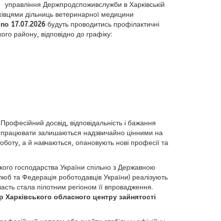
управління Держпродспоживслужби в Харківській
ахівцями дільниць ветеринарної медицини
по
17.07.2026
будуть проводитись профілактичні
ого району, відповідно до графіку:
Професійний досвід, відповідальність і бажання
працювати залишаються надзвичайно цінними на
оботу, а й навчаються, опановують нові професії та
ького господарства України спільно з Державною
люб та Федерація роботодавців України) реалізують
асть стала пілотним регіоном її впровадження.
 Харківського обласного центру зайнятості