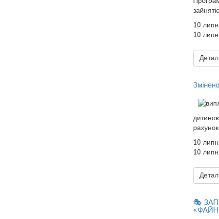
Програм
зайнятіс
10 липн
10 липн
Деталь
Змінено
дитиною
рахунок
10 липн
10 липн
Деталь
🎭 ЗА
«ФАЙН