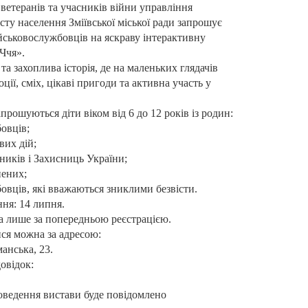
 ветеранів та учасників війни управління
сту населення Зміївської міської ради запрошує
ійськовослужбовців на яскраву інтерактивну
Ччя».
 та захоплива історія, де на маленьких глядачів
ції, сміх, цікаві пригоди та активна участь у
апрошуються діти віком від 6 до 12 років із родин:
бовців;
вих дій;
сників і Захисниць України;
нених;
бовців, які вважаються зниклими безвісти.
ня: 14 липня.
ва лише за попередньою реєстрацією.
ися можна за адресою:
манська, 23.
овідок:
проведення вистави буде повідомлено