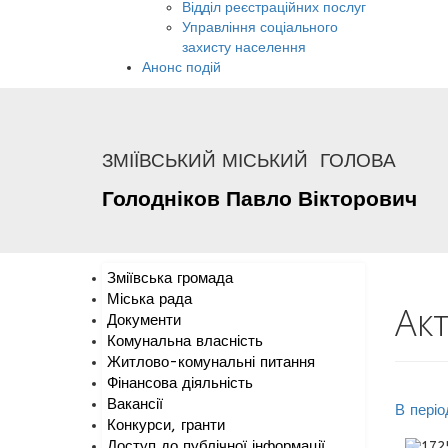
Відділ реєстраційних послуг
Управління соціального
захисту населення
Анонс подій
ЗМІЇВСЬКИЙ МІСЬКИЙ ГОЛОВА
Голодніков
Павло
Вікторович
Зміївська громада
Міська рада
Ак
Документи
Комунальна власність
Житлово-комунальні питання
Фінансова діяльність
Вакансії
В періо
Конкурси, гранти
Доступ до публічної інформації