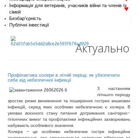
Інформація для ветеранів, учасників війни та членів їх
сімей
Безбар’єрність
Публічні інвестиції
Актуально
Профілактика холери в літній період: як убезпечити
себе від небезпечної інфекції
З настанням
літнього періоду
зростає ризик виникнення та поширення гострих кишкових
інфекцій, серед яких особливо небезпечною є холера. В
умовах воєнного стану питання дотримання санітарно-
гігієнічних вимог та профілактики інфекційних захворювань
набувають особливого значення.
Холера – це особливо небезпечне гостре інфекційне
захворювання, яке спричиняється холерним вібріоном та