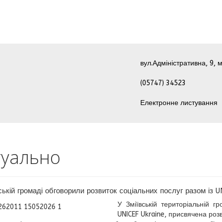
вул.Адміністративна, 9, м
(05747) 34523
Електронне листування
туально
ській громаді обговорили розвиток соціальних послуг разом із U
У Зміївській територіальній г
UNICEF Ukraine, присвячена розв