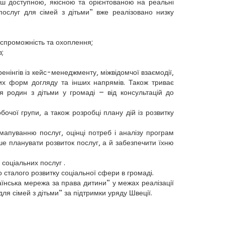
ш доступною, якісною та орієнтованою на реальні
послуг для сімей з дітьми” вже реалізовано низку
 спроможність та охоплення;
;
ренінгів із кейс-менеджменту, міжвідомчої взаємодії,
них форм догляду та інших напрямів. Також триває
я родин з дітьми у громаді — від консультацій до
чої групи, а також розробці плану дій із розвитку
апуванню послуг, оцінці потреб і аналізу програм
ше планувати розвиток послуг, а й забезпечити їхню
соціальних послуг .
о сталого розвитку соціальної сфери в громаді.
аїнська мережа за права дитини” у межах реалізації
для сімей з дітьми” за підтримки уряду Швеції.