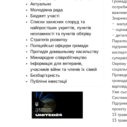
Громада
Актуально
потреби
Молодіжна рада
важливи
Бюджет участі
Зокрема
Списки захисних споруд та
- мапув
найпростіших укриттів, пунктів
- оцінк
незламності та пунктів обігріву
- детал
Стратегія розвитку
Паралель
Поліцейські офіцери громади
підтрим
Протидія домашньому насильству
експерт
Міжнародне співробітництво
супервіз
Інформація для ветеранів,
Окрему 
учасників війни та членів їх сімей
соціальн
Проведе
Безбар’єрність
громада
Публічні інвестиції
відповід
Уже сьо
Системн
Підтрим
проєкту
15 трав
15 трав