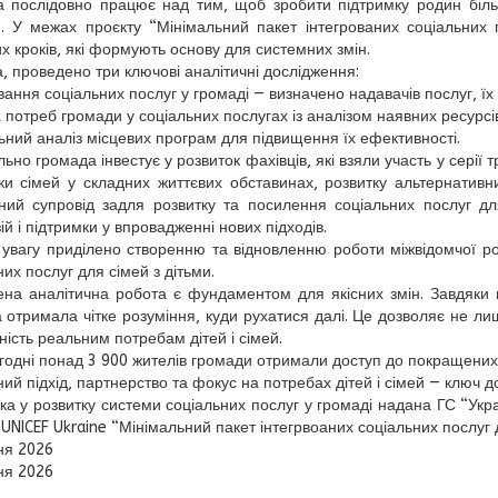
 послідовно працює над тим, щоб зробити підтримку родин біль
. У межах проєкту “Мінімальний пакет інтегрованих соціальних 
х кроків, які формують основу для системних змін.
, проведено три ключові аналітичні дослідження:
ання соціальних послуг у громаді — визначено надавачів послуг, їх
а потреб громади у соціальних послугах із аналізом наявних ресурсів
ьний аналіз місцевих програм для підвищення їх ефективності.
но громада інвестує у розвиток фахівців, які взяли участь у серії т
ки сімей у складних життєвих обставинах, розвитку альтернатив
ний супровід задля розвитку та посилення соціальних послуг дл
ій і підтримки у впровадженні нових підходів.
увагу приділено створенню та відновленню роботи міжвідомчої робо
их послуг для сімей з дітьми.
на аналітична робота є фундаментом для якісних змін. Завдяки м
 отримала чітке розуміння, куди рухатися далі. Це дозволяє не ли
ність реальним потребам дітей і сімей.
годні понад 3 900 жителів громади отримали доступ до покращених 
ий підхід, партнерство та фокус на потребах дітей і сімей — ключ д
ка у розвитку системи соціальних послуг у громаді надана ГС “Укр
 UNICEF Ukraine “Мінімальний пакет інтегрвоаних соціальних послуг 
ня 2026
ня 2026